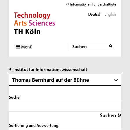
Informationen für Beschäftigte
Deutsch
English
Direkt zur Hauptnavigation
Direkt zur Subnavigation
Direkt zum Inhalt
Direkt zum Fußbereich
Suche
Suche
Menü
Institut für Informationswissenschaft
Thomas Bernhard auf der Bühne
Suche:
Sortierung und Auswertung: