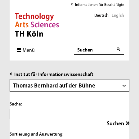
Informationen für Beschäftigte
Deutsch
English
Direkt zur Hauptnavigation
Direkt zur Subnavigation
Direkt zum Inhalt
Direkt zum Fußbereich
Suche
Suche
Menü
Institut für Informationswissenschaft
Thomas Bernhard auf der Bühne
Suche:
Sortierung und Auswertung: