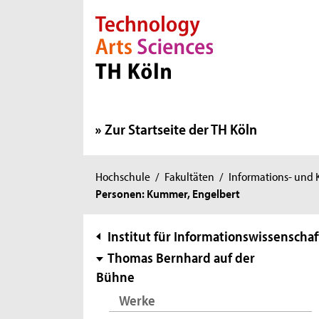
Direkt zur Hauptnavigation
Direkt zur Subnavigation
Direkt zum Inhalt
Direkt zum Fußbereich
Zur Startseite der TH Köln
Sie
Hochschule
/
Fakultäten
/
Informations- und
Personen: Kummer, Engelbert
sind
hier:
Subnavigation
Institut für Informationswissenschaf
Thomas Bernhard auf der
Bühne
Werke