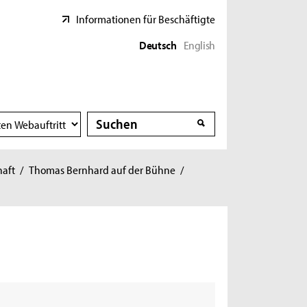
Informationen für Beschäftigte
Deutsch
English
Suche
Suche
haft
/
Thomas Bernhard auf der Bühne
/