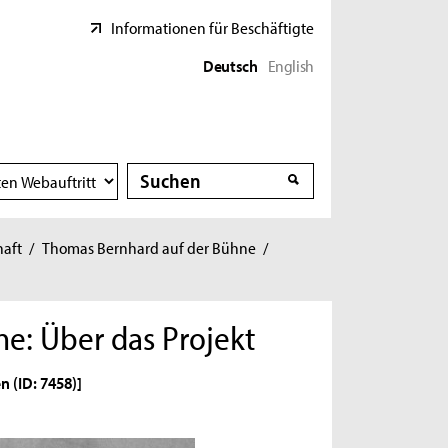
Informationen für Beschäftigte
Deutsch
English
Suche
Suche
haft
/
Thomas Bernhard auf der Bühne
/
e: Über das Projekt
n (ID: 7458)]