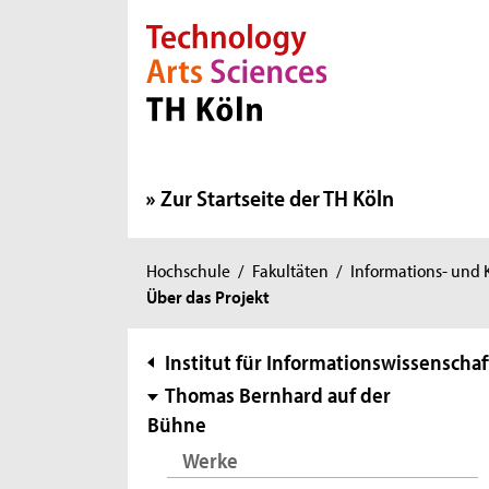
Direkt zur Hauptnavigation
Direkt zur Subnavigation
Direkt zum Inhalt
Direkt zum Fußbereich
Zur Startseite der TH Köln
Sie
Hochschule
/
Fakultäten
/
Informations- und
Über das Projekt
sind
hier:
Subnavigation
Institut für Informationswissenschaf
Thomas Bernhard auf der
Bühne
Werke