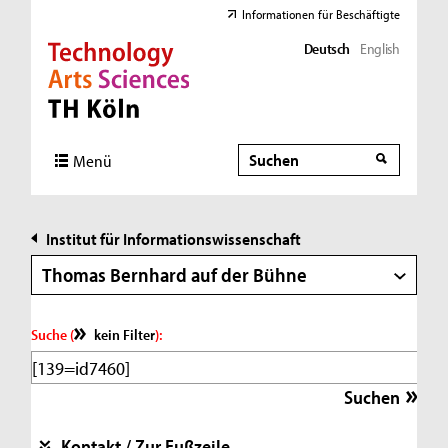
Informationen für Beschäftigte
Deutsch
English
Direkt zur Hauptnavigation
Direkt zur Subnavigation
Direkt zum Inhalt
Direkt zum Fußbereich
Suche
Suche
Menü
Institut für Informationswissenschaft
Thomas Bernhard auf der Bühne
Suche (
kein Filter
):
Kontakt / Zur Fußzeile