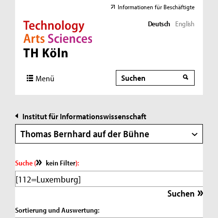
Informationen für Beschäftigte
Deutsch
English
Direkt zur Hauptnavigation
Direkt zur Subnavigation
Direkt zum Inhalt
Direkt zum Fußbereich
Suche
Suche
Menü
Institut für Informationswissenschaft
Thomas Bernhard auf der Bühne
Suche (
kein Filter
):
Sortierung und Auswertung: