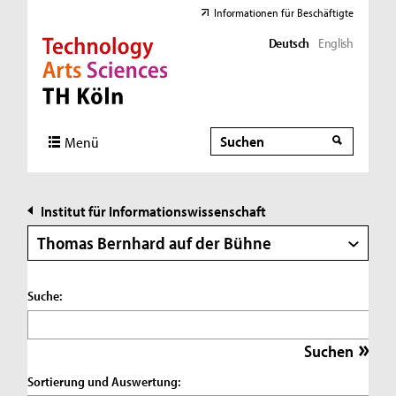
Informationen für Beschäftigte
Deutsch
English
Direkt zur Hauptnavigation
Direkt zur Subnavigation
Direkt zum Inhalt
Direkt zum Fußbereich
Suche
Suche
Menü
Institut für Informationswissenschaft
Thomas Bernhard auf der Bühne
Suche:
Sortierung und Auswertung: