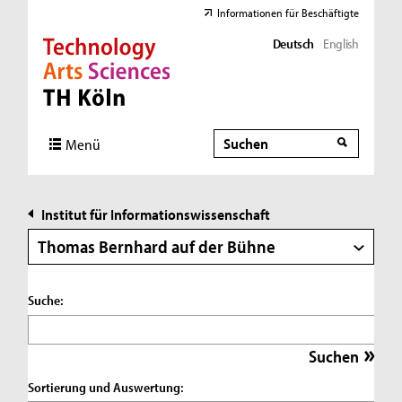
Informationen für Beschäftigte
Deutsch
English
Direkt zur Hauptnavigation
Direkt zur Subnavigation
Direkt zum Inhalt
Direkt zum Fußbereich
Suche
Suche
Menü
Institut für Informationswissenschaft
Thomas Bernhard auf der Bühne
Suche:
Sortierung und Auswertung: