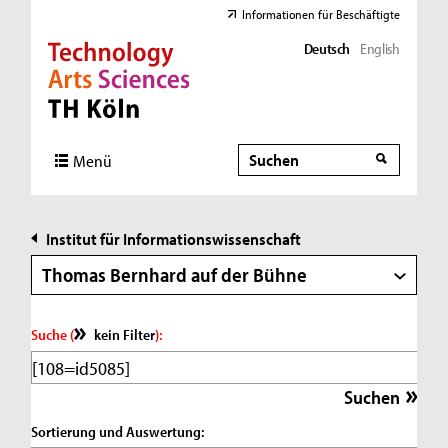
Informationen für Beschäftigte
Deutsch
English
Direkt zur Hauptnavigation
Direkt zur Subnavigation
Direkt zum Inhalt
Direkt zum Fußbereich
Suche
Suche
Menü
Institut für Informationswissenschaft
Thomas Bernhard auf der Bühne
Suche (
kein Filter
):
Sortierung und Auswertung: