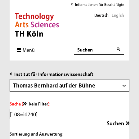
Informationen für Beschäftigte
Deutsch
English
Direkt zur Hauptnavigation
Direkt zur Subnavigation
Direkt zum Inhalt
Direkt zum Fußbereich
Suche
Suche
Menü
Institut für Informationswissenschaft
Thomas Bernhard auf der Bühne
Suche (
kein Filter
):
Sortierung und Auswertung: