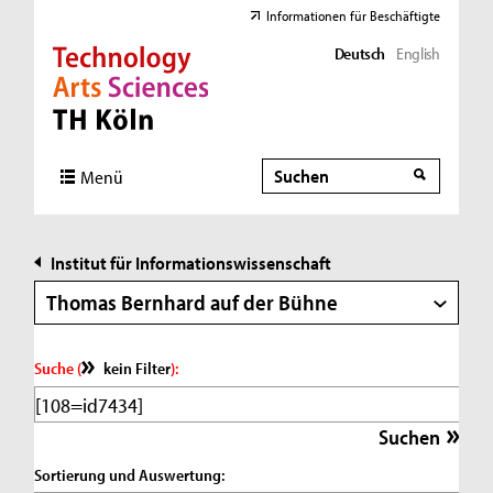
Informationen für Beschäftigte
Deutsch
English
Direkt zur Hauptnavigation
Direkt zur Subnavigation
Direkt zum Inhalt
Direkt zum Fußbereich
Suche
Suche
Menü
Institut für Informationswissenschaft
Thomas Bernhard auf der Bühne
Suche (
kein Filter
):
Sortierung und Auswertung: