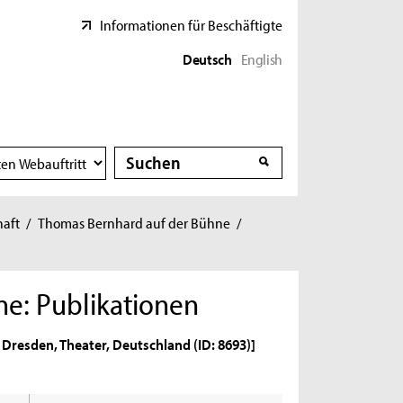
Informationen für Beschäftigte
Deutsch
English
Suche
Suche
haft
/
Thomas Bernhard auf der Bühne
/
e: Publikationen
 Dresden, Theater, Deutschland (ID: 8693)]