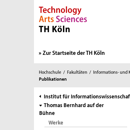
Direkt zur Hauptnavigation
Direkt zur Subnavigation
Direkt zum Inhalt
Direkt zum Fußbereich
Zur Startseite der TH Köln
Sie
Hochschule
/
Fakultäten
/
Informations- und
Publikationen
sind
hier:
Subnavigation
Institut für Informationswissenschaf
Thomas Bernhard auf der
Bühne
Werke