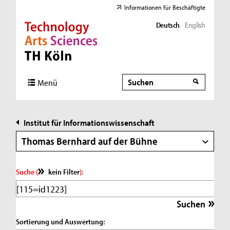
Informationen für Beschäftigte
Deutsch
English
Direkt zur Hauptnavigation
Direkt zur Subnavigation
Direkt zum Inhalt
Direkt zum Fußbereich
Suche
Suche
Menü
Institut für Informationswissenschaft
Thomas Bernhard auf der Bühne
Suche (
kein Filter
):
Sortierung und Auswertung: