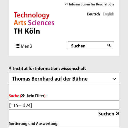
Informationen für Beschäftigte
Deutsch
English
Direkt zur Hauptnavigation
Direkt zur Subnavigation
Direkt zum Inhalt
Direkt zum Fußbereich
Suche
Suche
Menü
Institut für Informationswissenschaft
Thomas Bernhard auf der Bühne
Suche (
kein Filter
):
Sortierung und Auswertung: