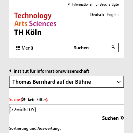
Informationen für Beschäftigte
Deutsch
English
Direkt zur Hauptnavigation
Direkt zur Subnavigation
Direkt zum Inhalt
Direkt zum Fußbereich
Suche
Suche
Menü
Institut für Informationswissenschaft
Thomas Bernhard auf der Bühne
Suche (
kein Filter
):
Sortierung und Auswertung: