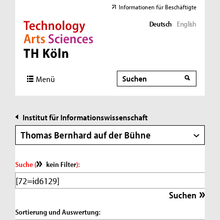
Informationen für Beschäftigte
Deutsch
English
Direkt zur Hauptnavigation
Direkt zur Subnavigation
Direkt zum Inhalt
Direkt zum Fußbereich
Suche
Suche
Menü
Institut für Informationswissenschaft
Thomas Bernhard auf der Bühne
Suche (
kein Filter
):
Sortierung und Auswertung: