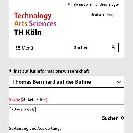
Informationen für Beschäftigte
Deutsch
English
Direkt zur Hauptnavigation
Direkt zur Subnavigation
Direkt zum Inhalt
Direkt zum Fußbereich
Suche
Suche
Menü
Institut für Informationswissenschaft
Thomas Bernhard auf der Bühne
Suche (
kein Filter
):
Sortierung und Auswertung: