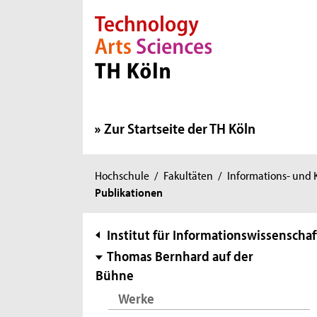
Direkt zur Hauptnavigation
Direkt zur Subnavigation
Direkt zum Inhalt
Direkt zum Fußbereich
Zur Startseite der TH Köln
Sie
Hochschule
/
Fakultäten
/
Informations- und
Publikationen
sind
hier:
Subnavigation
Institut für Informationswissenschaf
Thomas Bernhard auf der
Bühne
Werke