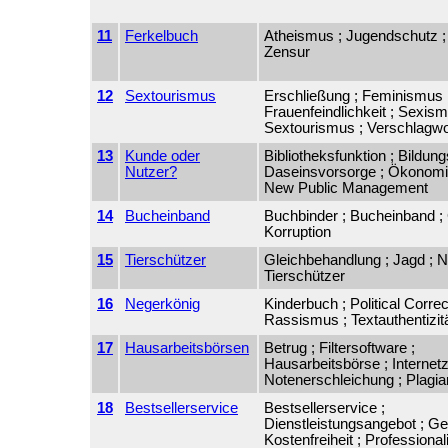
11
Ferkelbuch
Atheismus ; Jugendschutz ;
Zensur
12
Sextourismus
Erschließung ; Feminismus 
Frauenfeindlichkeit ; Sexism
Sextourismus ; Verschlagw
13
Kunde oder
Bibliotheksfunktion ; Bildung
Nutzer?
Daseinsvorsorge ; Ökonomis
New Public Management
14
Bucheinband
Buchbinder ; Bucheinband ; G
Korruption
15
Tierschützer
Gleichbehandlung ; Jagd ; Ne
Tierschützer
16
Negerkönig
Kinderbuch ; Political Corre
Rassismus ; Textauthentizit
17
Hausarbeitsbörsen
Betrug ; Filtersoftware ;
Hausarbeitsbörse ; Internet
Notenerschleichung ; Plagi
18
Bestsellerservice
Bestsellerservice ;
Dienstleistungsangebot ; Ge
Kostenfreiheit ; Professionali