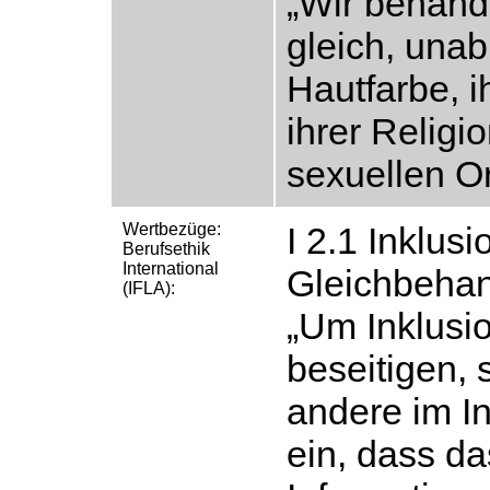
„Wir behand
gleich, unab
Hautfarbe, i
ihrer Religi
sexuellen Or
Wertbezüge:
I 2.1 Inklus
Berufsethik
International
Gleichbehan
(IFLA):
„Um Inklusio
beseitigen, 
andere im In
ein, dass d