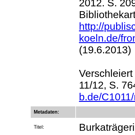
2012. S. 20
Bibliotheka
http://publis
koeln.de/fro
(19.6.2013)
Verschleiert
11/12, S. 76
b.de/C1011/
Metadaten:
Burkaträger
Titel: