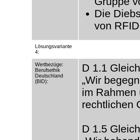
Gruppe v
Die Diebs
von RFID 
Lösungsvariante
4:
Wertbezüge:
D 1.1 Gleic
Berufsethik
Deutschland
„Wir begeg
(BID):
im Rahmen u
rechtlichen
D 1.5 Gleic