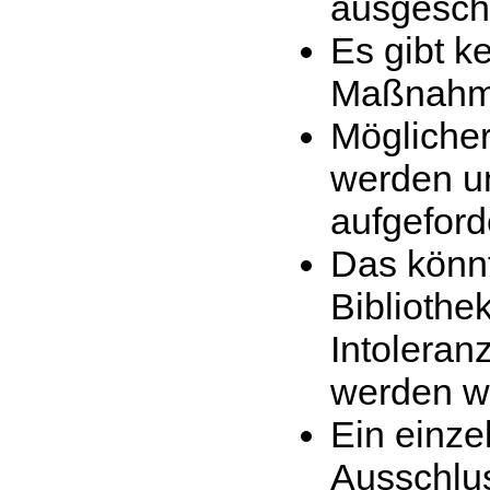
ausgesch
Es gibt k
Maßnahm
Möglicher
werden un
aufgeford
Das könnt
Bibliothek
Intoleran
werden wi
Ein einze
Ausschlus