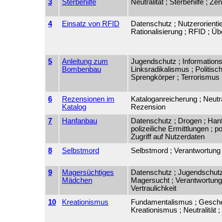
3
Sterbehilfe
Neutralität ; Sterbehilfe ; Ze
4
Einsatz von RFID
Datenschutz ; Nutzerorientie
Rationalisierung ; RFID ; 
5
Anleitung zum
Jugendschutz ; Informationsf
Bombenbau
Linksradikalismus ; Politisc
Sprengkörper ; Terrorismus 
6
Rezensionen im
Kataloganreicherung ; Neutral
Katalog
Rezension
7
Hanfanbau
Datenschutz ; Drogen ; Han
polizeiliche Ermittlungen ; po
Zugriff auf Nutzerdaten
8
Selbstmord
Selbstmord ; Verantwortung
9
Magersüchtiges
Datenschutz ; Jugendschutz
Mädchen
Magersucht ; Verantwortung
Vertraulichkeit
10
Kreationismus
Fundamentalismus ; Gesche
Kreationismus ; Neutralität ;