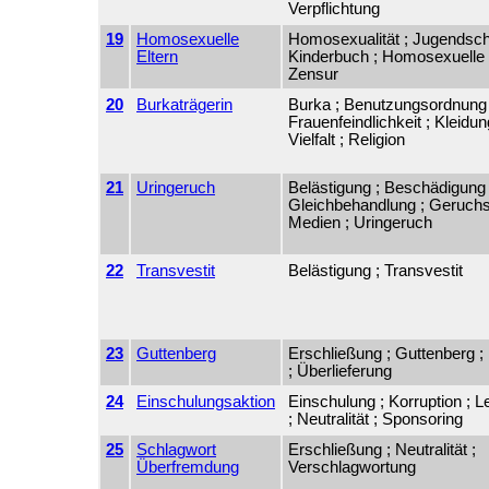
Verpflichtung
19
Homosexuelle
Homosexualität ; Jugendsch
Eltern
Kinderbuch ; Homosexuelle E
Zensur
20
Burkaträgerin
Burka ; Benutzungsordnung 
Frauenfeindlichkeit ; Kleidung
Vielfalt ; Religion
21
Uringeruch
Belästigung ; Beschädigung 
Gleichbehandlung ; Geruchs
Medien ; Uringeruch
22
Transvestit
Belästigung ; Transvestit
23
Guttenberg
Erschließung ; Guttenberg ;
; Überlieferung
24
Einschulungsaktion
Einschulung ; Korruption ; 
; Neutralität ; Sponsoring
25
Schlagwort
Erschließung ; Neutralität ;
Überfremdung
Verschlagwortung