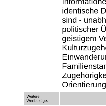
Informatione
identische D
sind - unabh
politischer
geistigem V
Kulturzugeh
Einwanderun
Familienstan
Zugehörigkei
Orientierung
Weitere
Wertbezüge: