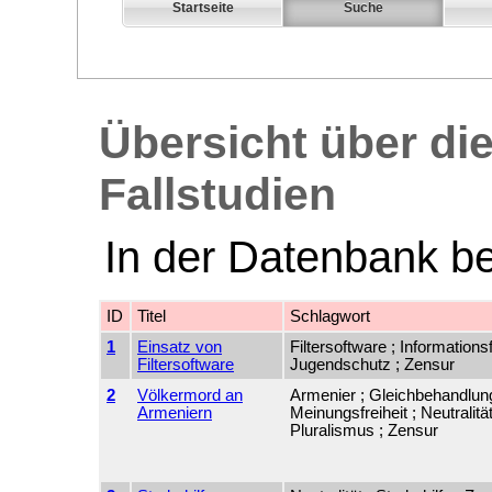
Startseite
Suche
Übersicht über di
Fallstudien
In der Datenbank b
ID
Titel
Schlagwort
1
Einsatz von
Filtersoftware ; Informationsf
Filtersoftware
Jugendschutz ; Zensur
2
Völkermord an
Armenier ; Gleichbehandlung
Armeniern
Meinungsfreiheit ; Neutralität
Pluralismus ; Zensur