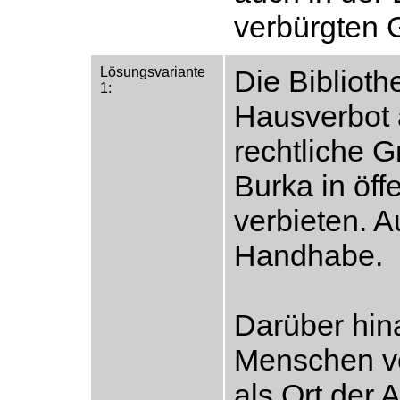
verbürgten 
Lösungsvariante
Die Biblioth
1:
Hausverbot 
rechtliche G
Burka in öf
verbieten. 
Handhabe.
Darüber hin
Menschen ve
als Ort der 