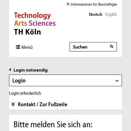
Informationen für Beschäftigte
Deutsch
English
Direkt zur Hauptnavigation
Direkt zur Subnavigation
Direkt zum Inhalt
Direkt zum Fußbereich
Suche
Suche
Menü
Login notwendig
Login
Login erforderlich
Kontakt / Zur Fußzeile
Bitte melden Sie sich an: