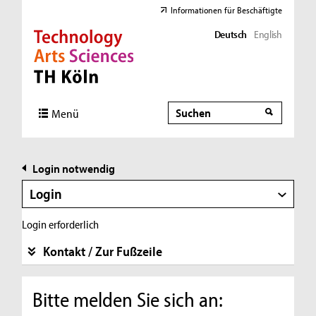
Informationen für Beschäftigte
Deutsch
English
Direkt zur Hauptnavigation
Direkt zur Subnavigation
Direkt zum Inhalt
Direkt zum Fußbereich
Suche
Suche
Menü
Login notwendig
Login
Login erforderlich
Kontakt / Zur Fußzeile
Bitte melden Sie sich an: