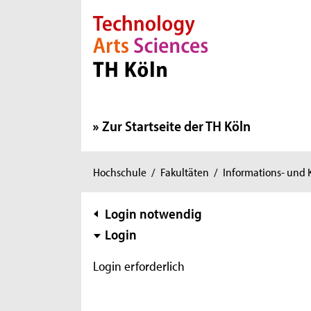
Direkt zur Hauptnavigation
Direkt zur Subnavigation
Direkt zum Inhalt
Direkt zum Fußbereich
Zur Startseite der TH Köln
Sie
Hochschule
/
Fakultäten
/
Informations- und
sind
hier:
Subnavigation
Login notwendig
Login
Login erforderlich