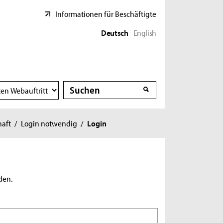
Informationen für Beschäftigte
Deutsch
English
Suche
Suche
haft
/
Login notwendig
/
Login
den.