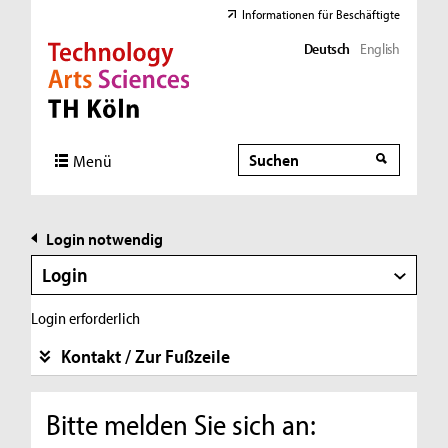
Informationen für Beschäftigte
Deutsch
English
Direkt zur Hauptnavigation
Direkt zur Subnavigation
Direkt zum Inhalt
Direkt zum Fußbereich
Suche
Suche
Menü
Login notwendig
Login
Login erforderlich
Kontakt / Zur Fußzeile
Bitte melden Sie sich an: