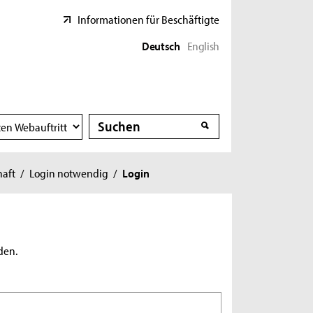
Informationen für Beschäftigte
Deutsch
English
Suche
Suche
haft
/
Login notwendig
/
Login
den.