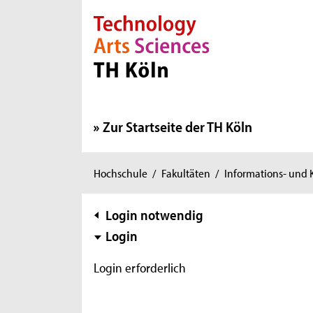
Direkt zur Hauptnavigation
Direkt zur Subnavigation
Direkt zum Inhalt
Direkt zum Fußbereich
Zur Startseite der TH Köln
Sie
Hochschule
/
Fakultäten
/
Informations- und
sind
hier:
Subnavigation
Login notwendig
Login
Login erforderlich