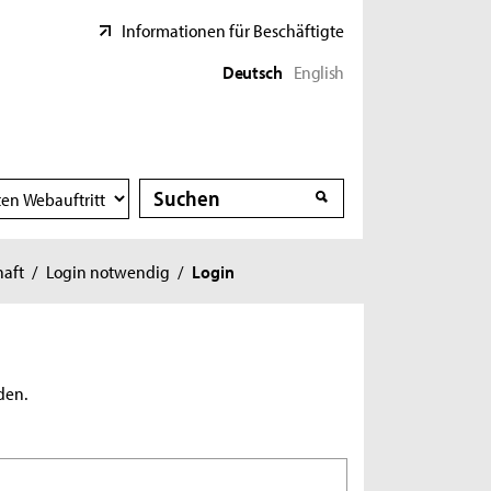
Informationen für Beschäftigte
Deutsch
English
Suche
Suche
haft
/
Login notwendig
/
Login
den.