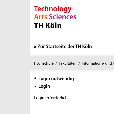
Direkt zur Hauptnavigation
Direkt zur Subnavigation
Direkt zum Inhalt
Direkt zum Fußbereich
Zur Startseite der TH Köln
Sie
Hochschule
/
Fakultäten
/
Informations- und
sind
hier:
Subnavigation
Login notwendig
Login
Login erforderlich