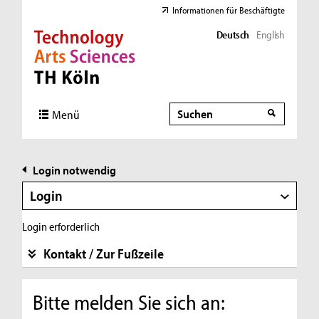
Informationen für Beschäftigte
Deutsch
English
Direkt zur Hauptnavigation
Direkt zur Subnavigation
Direkt zum Inhalt
Direkt zum Fußbereich
Suche
Suche
Menü
Login notwendig
Login
Login erforderlich
Kontakt / Zur Fußzeile
Bitte melden Sie sich an: