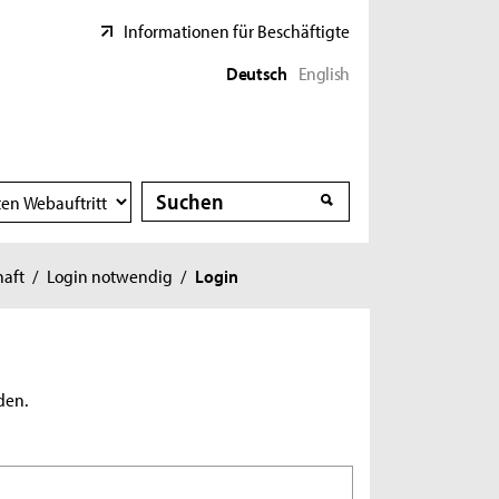
Informationen für Beschäftigte
Deutsch
English
Suche
Suche
haft
/
Login notwendig
/
Login
den.