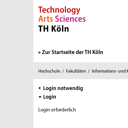
Direkt zur Hauptnavigation
Direkt zur Subnavigation
Direkt zum Inhalt
Direkt zum Fußbereich
Zur Startseite der TH Köln
Sie
Hochschule
/
Fakultäten
/
Informations- und
sind
hier:
Subnavigation
Login notwendig
Login
Login erforderlich