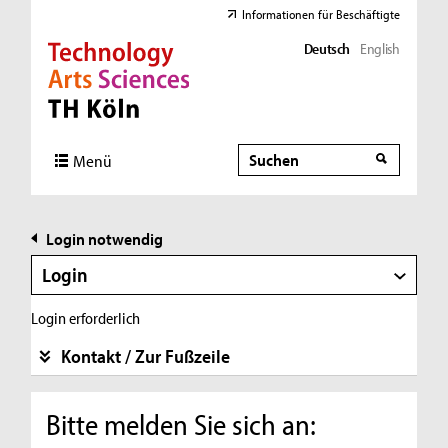
Informationen für Beschäftigte
Deutsch
English
Direkt zur Hauptnavigation
Direkt zur Subnavigation
Direkt zum Inhalt
Direkt zum Fußbereich
Suche
Suche
Menü
Login notwendig
Login
Login erforderlich
Kontakt / Zur Fußzeile
Bitte melden Sie sich an: