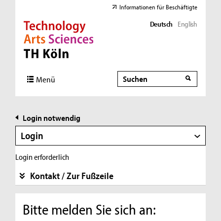
Informationen für Beschäftigte
Deutsch
English
Direkt zur Hauptnavigation
Direkt zur Subnavigation
Direkt zum Inhalt
Direkt zum Fußbereich
Suche
Suche
Menü
Login notwendig
Login
Login erforderlich
Kontakt / Zur Fußzeile
Bitte melden Sie sich an: