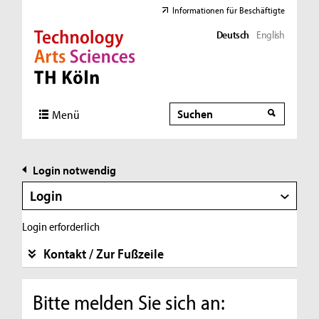
Informationen für Beschäftigte
Deutsch
English
Direkt zur Hauptnavigation
Direkt zur Subnavigation
Direkt zum Inhalt
Direkt zum Fußbereich
Suche
Suche
Menü
Login notwendig
Login
Login erforderlich
Kontakt / Zur Fußzeile
Bitte melden Sie sich an: