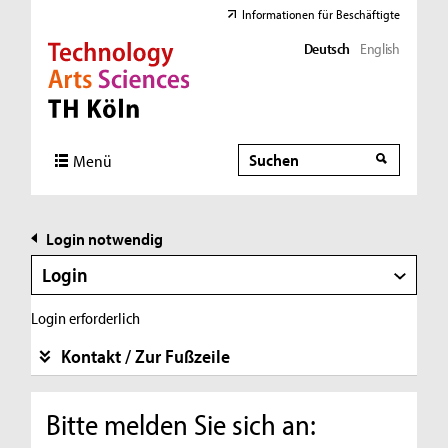
Informationen für Beschäftigte
Deutsch
English
Direkt zur Hauptnavigation
Direkt zur Subnavigation
Direkt zum Inhalt
Direkt zum Fußbereich
Suche
Suche
Menü
Login notwendig
Login
Login erforderlich
Kontakt / Zur Fußzeile
Bitte melden Sie sich an: