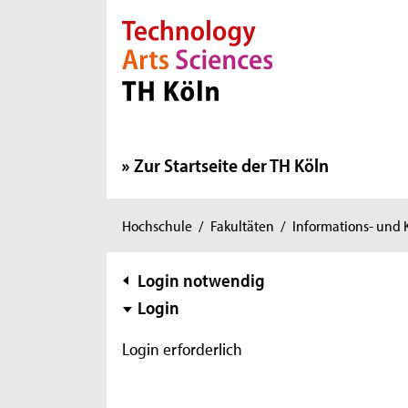
Direkt zur Hauptnavigation
Direkt zur Subnavigation
Direkt zum Inhalt
Direkt zum Fußbereich
Zur Startseite der TH Köln
Sie
Hochschule
/
Fakultäten
/
Informations- und
sind
hier:
Subnavigation
Login notwendig
Login
Login erforderlich