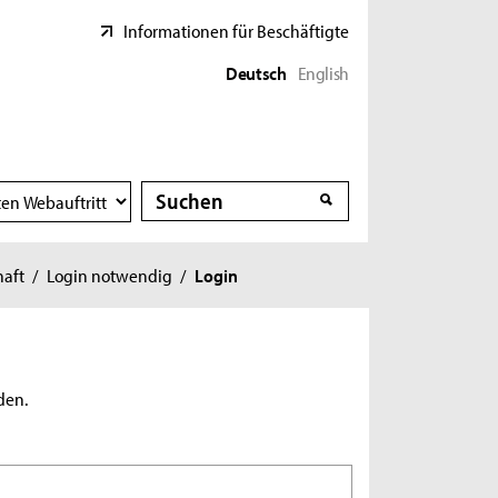
Informationen für Beschäftigte
Deutsch
English
Suche
Suche
haft
/
Login notwendig
/
Login
den.