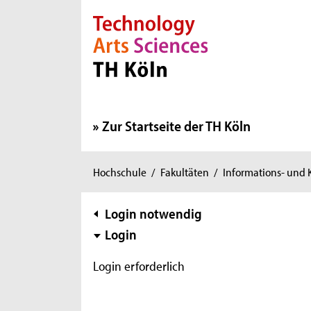
Direkt zur Hauptnavigation
Direkt zur Subnavigation
Direkt zum Inhalt
Direkt zum Fußbereich
Zur Startseite der TH Köln
Sie
Hochschule
/
Fakultäten
/
Informations- und
sind
hier:
Subnavigation
Login notwendig
Login
Login erforderlich