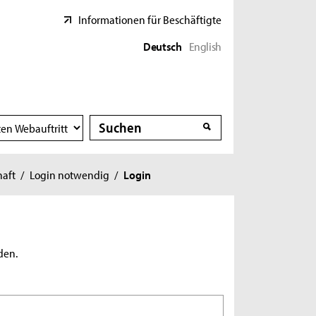
Informationen für Beschäftigte
Deutsch
English
Suche
Suche
haft
/
Login notwendig
/
Login
den.