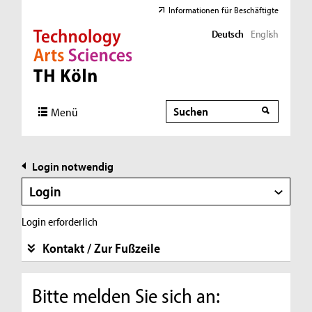
Informationen für Beschäftigte
Deutsch
English
Direkt zur Hauptnavigation
Direkt zur Subnavigation
Direkt zum Inhalt
Direkt zum Fußbereich
Suche
Suche
Menü
Login notwendig
Login
Login erforderlich
Kontakt / Zur Fußzeile
Bitte melden Sie sich an: