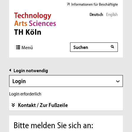
Informationen für Beschäftigte
Deutsch
English
Direkt zur Hauptnavigation
Direkt zur Subnavigation
Direkt zum Inhalt
Direkt zum Fußbereich
Suche
Suche
Menü
Login notwendig
Login
Login erforderlich
Kontakt / Zur Fußzeile
Bitte melden Sie sich an: