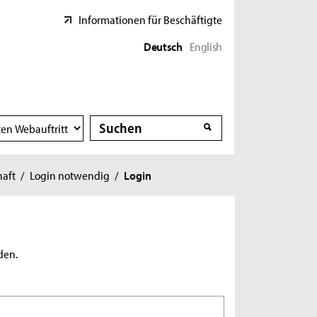
Informationen für Beschäftigte
Deutsch
English
Suche
Suche
haft
/
Login notwendig
/
Login
den.