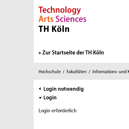
Direkt zur Hauptnavigation
Direkt zur Subnavigation
Direkt zum Inhalt
Direkt zum Fußbereich
Zur Startseite der TH Köln
Sie
Hochschule
/
Fakultäten
/
Informations- und
sind
hier:
Subnavigation
Login notwendig
Login
Login erforderlich