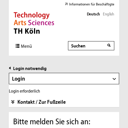
Informationen für Beschäftigte
Deutsch
English
Direkt zur Hauptnavigation
Direkt zur Subnavigation
Direkt zum Inhalt
Direkt zum Fußbereich
Suche
Suche
Menü
Login notwendig
Login
Login erforderlich
Kontakt / Zur Fußzeile
Bitte melden Sie sich an: