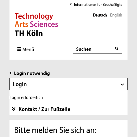
Informationen für Beschäftigte
Deutsch
English
Direkt zur Hauptnavigation
Direkt zur Subnavigation
Direkt zum Inhalt
Direkt zum Fußbereich
Suche
Suche
Menü
Login notwendig
Login
Login erforderlich
Kontakt / Zur Fußzeile
Bitte melden Sie sich an: