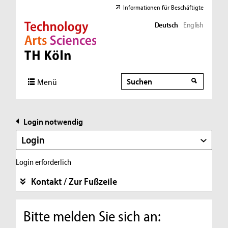
Informationen für Beschäftigte
Deutsch
English
Direkt zur Hauptnavigation
Direkt zur Subnavigation
Direkt zum Inhalt
Direkt zum Fußbereich
Suche
Suche
Menü
Login notwendig
Login
Login erforderlich
Kontakt / Zur Fußzeile
Bitte melden Sie sich an: