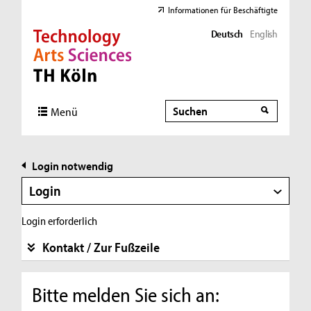
Informationen für Beschäftigte
Deutsch
English
Direkt zur Hauptnavigation
Direkt zur Subnavigation
Direkt zum Inhalt
Direkt zum Fußbereich
Suche
Suche
Menü
Login notwendig
Login
Login erforderlich
Kontakt / Zur Fußzeile
Bitte melden Sie sich an: