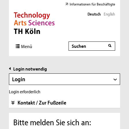
Informationen für Beschäftigte
Deutsch
English
Direkt zur Hauptnavigation
Direkt zur Subnavigation
Direkt zum Inhalt
Direkt zum Fußbereich
Suche
Suche
Menü
Login notwendig
Login
Login erforderlich
Kontakt / Zur Fußzeile
Bitte melden Sie sich an: