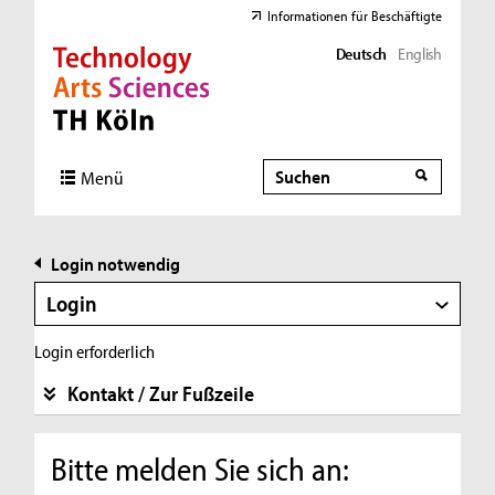
Informationen für Beschäftigte
Deutsch
English
Direkt zur Hauptnavigation
Direkt zur Subnavigation
Direkt zum Inhalt
Direkt zum Fußbereich
Suche
Suche
Menü
Login notwendig
Login
Login erforderlich
Kontakt / Zur Fußzeile
Bitte melden Sie sich an: