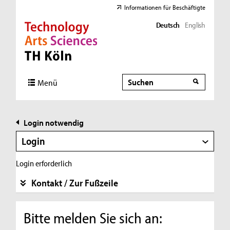
Informationen für Beschäftigte
Deutsch
English
Direkt zur Hauptnavigation
Direkt zur Subnavigation
Direkt zum Inhalt
Direkt zum Fußbereich
Suche
Suche
Menü
Login notwendig
Login
Login erforderlich
Kontakt / Zur Fußzeile
Bitte melden Sie sich an: