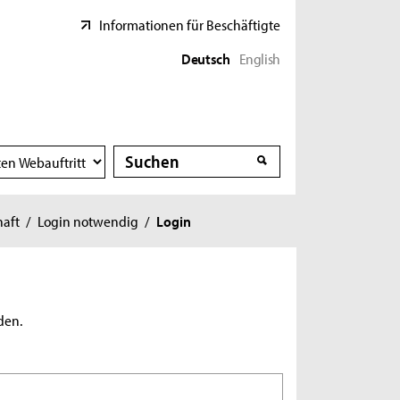
Informationen für Beschäftigte
Deutsch
English
Suche
Suche
haft
/
Login notwendig
/
Login
den.