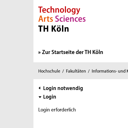
Direkt zur Hauptnavigation
Direkt zur Subnavigation
Direkt zum Inhalt
Direkt zum Fußbereich
Zur Startseite der TH Köln
Sie
Hochschule
/
Fakultäten
/
Informations- und
sind
hier:
Subnavigation
Login notwendig
Login
Login erforderlich