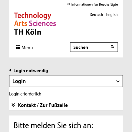
Informationen für Beschäftigte
Deutsch
English
Direkt zur Hauptnavigation
Direkt zur Subnavigation
Direkt zum Inhalt
Direkt zum Fußbereich
Suche
Suche
Menü
Login notwendig
Login
Login erforderlich
Kontakt / Zur Fußzeile
Bitte melden Sie sich an: