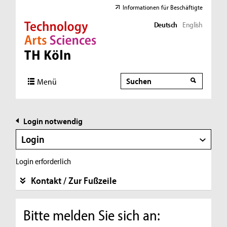
Informationen für Beschäftigte
Deutsch
English
Direkt zur Hauptnavigation
Direkt zur Subnavigation
Direkt zum Inhalt
Direkt zum Fußbereich
Suche
Suche
Menü
Login notwendig
Login
Login erforderlich
Kontakt / Zur Fußzeile
Bitte melden Sie sich an: