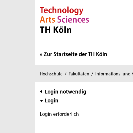
Direkt zur Hauptnavigation
Direkt zur Subnavigation
Direkt zum Inhalt
Direkt zum Fußbereich
Zur Startseite der TH Köln
Sie
Hochschule
/
Fakultäten
/
Informations- und
sind
hier:
Subnavigation
Login notwendig
Login
Login erforderlich