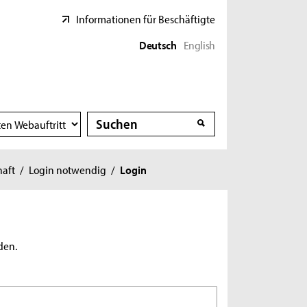
Informationen für Beschäftigte
Deutsch
English
Suche
Suche
haft
/
Login notwendig
/
Login
den.