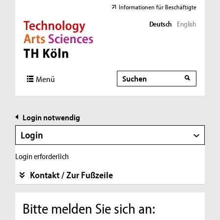
Informationen für Beschäftigte
Deutsch
English
Direkt zur Hauptnavigation
Direkt zur Subnavigation
Direkt zum Inhalt
Direkt zum Fußbereich
Suche
Suche
Menü
Login notwendig
Login
Login erforderlich
Kontakt / Zur Fußzeile
Bitte melden Sie sich an: