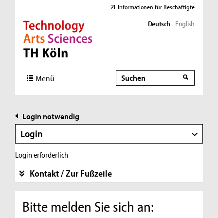
Informationen für Beschäftigte
Deutsch
English
Direkt zur Hauptnavigation
Direkt zur Subnavigation
Direkt zum Inhalt
Direkt zum Fußbereich
Suche
Suche
Menü
Login notwendig
Login
Login erforderlich
Kontakt / Zur Fußzeile
Bitte melden Sie sich an: