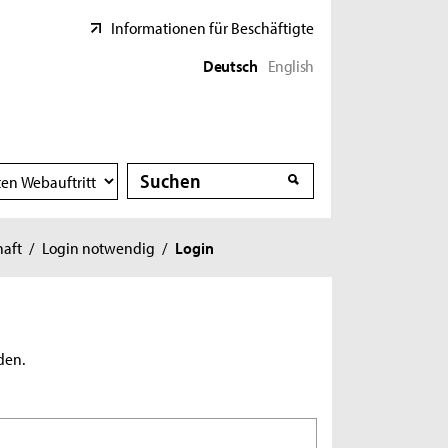
Informationen für Beschäftigte
Deutsch
English
Suche
Suche
haft
/
Login notwendig
/
Login
den.