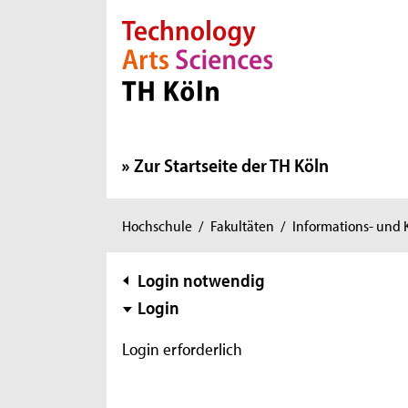
Direkt zur Hauptnavigation
Direkt zur Subnavigation
Direkt zum Inhalt
Direkt zum Fußbereich
Zur Startseite der TH Köln
Sie
Hochschule
/
Fakultäten
/
Informations- und
sind
hier:
Subnavigation
Login notwendig
Login
Login erforderlich